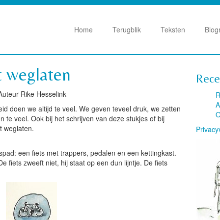
Home
Terugblik
Teksten
Biog
t weglaten
Rece
 Auteur Rike Hesselink
R
A
eid doen we altijd te veel. We geven teveel druk, we zetten
O
 te veel. Ook bij het schrijven van deze stukjes of bij
t weglaten.
Privacy
etspad: een fiets met trappers, pedalen en een kettingkast.
fiets zweeft niet, hij staat op een dun lijntje. De fiets