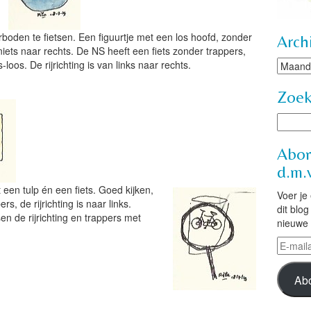
rboden te fietsen. Een figuurtje met een los hoofd, zonder
Arch
 niets naar rechts. De NS heeft een fiets zonder trappers,
Archie
oos. De rijrichting is van links naar rechts.
Zoe
Abon
d.m.v
een tulp én een fiets. Goed kijken,
Voer je
rs, de rijrichting is naar links.
dit blo
n de rijrichting en trappers met
nieuwe 
E-
mailad
Ab