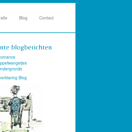
rafie
Blog
Contact
nte blogberichten
omance
ppelwangetjes
ndergronds
verklaring Blog