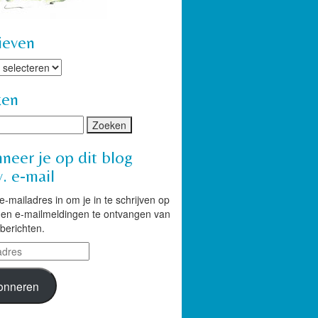
ieven
ven
ken
neer je op dit blog
. e-mail
 e-mailadres in om je in te schrijven op
g en e-mailmeldingen te ontvangen van
berichten.
res
onneren