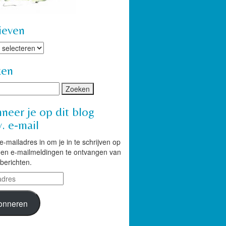
ieven
ven
ken
neer je op dit blog
. e-mail
 e-mailadres in om je in te schrijven op
g en e-mailmeldingen te ontvangen van
berichten.
res
onneren