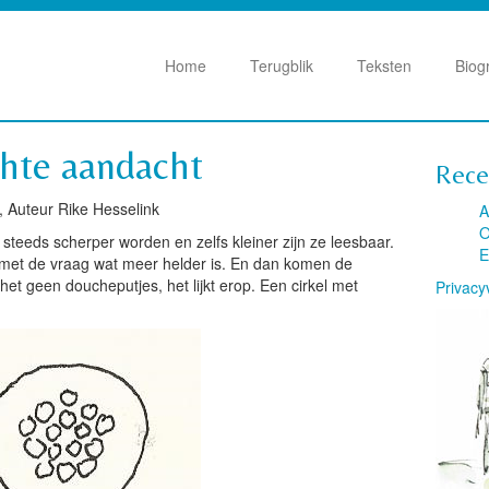
Home
Terugblik
Teksten
Biog
hte aandacht
Rece
 Auteur Rike Hesselink
A
O
die steeds scherper worden en zelfs kleiner zijn ze leesbaar.
E
k met de vraag wat meer helder is. En dan komen de
n het geen doucheputjes, het lijkt erop. Een cirkel met
Privacy