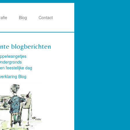
rafie
Blog
Contact
nte blogberichten
ppelwangetjes
ndergronds
en feestelijke dag
verklaring Blog