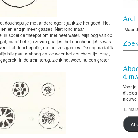
Arch
 het doucheputje met andere ogen: ja, ik zie het goed. Het
Archie
iciën en er zijn meer gaatjes. Niet rond maar
e. Ik spoel de theepot om met heet water. Mijn oog valt op
 gat, maar het zijn zeven gaatjes: het doucheputje!
Ik was
Zoe
alweer het doucheputje, nu met zes gaatjes.
De dag nadat ik
. Mijn blik gaat omhoog en zie weer het doucheputje terug,
agagerek. In de trein terug, zie ik het weer, nu een groter
Abon
d.m.v
Voer je
dit blo
nieuwe 
E-
mailad
Ab