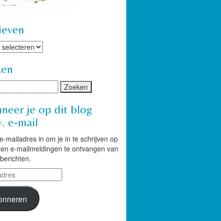
ieven
ven
ken
neer je op dit blog
. e-mail
 e-mailadres in om je in te schrijven op
g en e-mailmeldingen te ontvangen van
berichten.
res
onneren