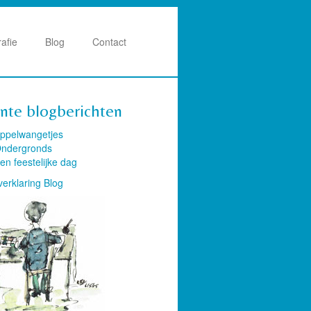
rafie
Blog
Contact
nte blogberichten
ppelwangetjes
ndergronds
en feestelijke dag
verklaring Blog