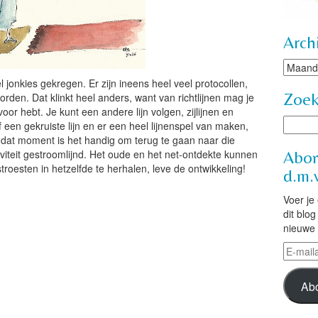
Arch
Archie
l jonkies gekregen. Er zijn ineens heel veel protocollen,
Zoe
rden. Dat klinkt heel anders, want van richtlijnen mag je
oor hebt. Je kunt een andere lijn volgen, zijlijnen en
f een gekruiste lijn en er een heel lijnenspel van maken,
p dat moment is het handig om terug te gaan naar die
eativiteit gestroomlijnd. Het oude en het net-ontdekte kunnen
Abon
roesten in hetzelfde te herhalen, leve de ontwikkeling!
d.m.v
Voer je
dit blo
nieuwe 
E-
mailad
Ab