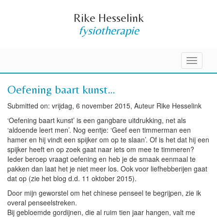
Rike Hesselink
fysiotherapie
Toggle
navigati
Oefening baart kunst…
Submitted on: vrijdag, 6 november 2015, Auteur Rike Hesselink
‘Oefening baart kunst’ is een gangbare uitdrukking, net als
‘aldoende leert men’. Nog eentje: ‘Geef een timmerman een
hamer en hij vindt een spijker om op te slaan’. Of is het dat hij een
spijker heeft en op zoek gaat naar iets om mee te timmeren?
Ieder beroep vraagt oefening en heb je de smaak eenmaal te
pakken dan laat het je niet meer los. Ook voor liefhebberijen gaat
dat op (zie het blog d.d. 11 oktober 2015).
Door mijn geworstel om het chinese penseel te begrijpen, zie ik
overal penseelstreken.
Bij gebloemde gordijnen, die al ruim tien jaar hangen, valt me