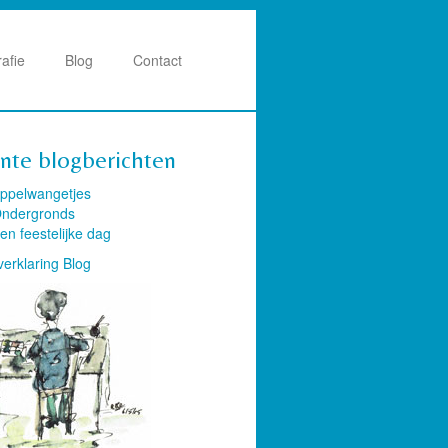
rafie
Blog
Contact
nte blogberichten
ppelwangetjes
ndergronds
en feestelijke dag
verklaring Blog