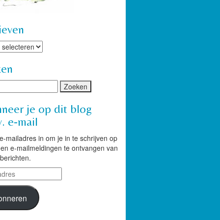
ieven
ven
ken
neer je op dit blog
. e-mail
 e-mailadres in om je in te schrijven op
g en e-mailmeldingen te ontvangen van
berichten.
res
onneren