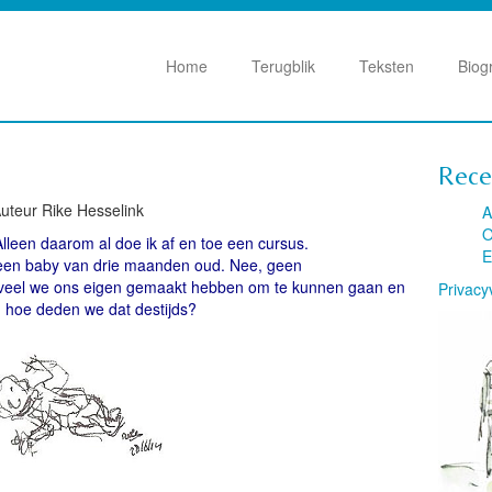
Home
Terugblik
Teksten
Biog
Rece
Auteur Rike Hesselink
A
O
jk! Alleen daarom al doe ik af en toe een cursus.
E
 een baby van drie maanden oud. Nee, geen
eveel we ons eigen gemaakt hebben om te kunnen gaan en
Privacy
 hoe deden we dat destijds?