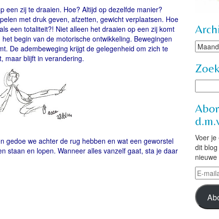
 een zij te draaien. Hoe? Altijd op dezelfde manier?
Spelen met druk geven, afzetten, gewicht verplaatsen. Hoe
Arch
ls een totaliteit?! Niet alleen het draaien op een zij komt
an het begin van de motorische ontwikkeling. Bewegingen
Archie
oomt. De adembeweging krijgt de gelegenheid om zich te
, maar blijft in verandering.
Zoe
Abon
d.m.v
Voer je
een gedoe we achter de rug hebben en wat een geworstel
dit blo
ren staan en lopen. Wanneer alles vanzelf gaat, sta je daar
nieuwe 
E-
mailad
Ab