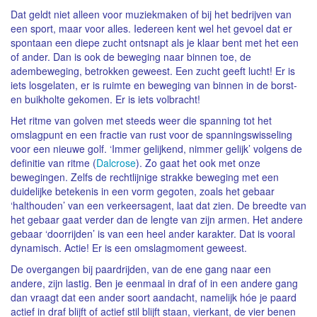
Dat geldt niet alleen voor muziekmaken of bij het bedrijven van
een sport, maar voor alles. Iedereen kent wel het gevoel dat er
spontaan een diepe zucht ontsnapt als je klaar bent met het een
of ander. Dan is ook de beweging naar binnen toe, de
adembeweging, betrokken geweest. Een zucht geeft lucht! Er is
iets losgelaten, er is ruimte en beweging van binnen in de borst-
en buikholte gekomen. Er is iets volbracht!
Het ritme van golven met steeds weer die spanning tot het
omslagpunt en een fractie van rust voor de spanningswisseling
voor een nieuwe golf. ‘Immer gelijkend, nimmer gelijk’ volgens de
definitie van ritme (
Dalcrose
). Zo gaat het ook met onze
bewegingen. Zelfs de rechtlijnige strakke beweging met een
duidelijke betekenis in een vorm gegoten, zoals het gebaar
‘halthouden’ van een verkeersagent, laat dat zien. De breedte van
het gebaar gaat verder dan de lengte van zijn armen. Het andere
gebaar ‘doorrijden’ is van een heel ander karakter. Dat is vooral
dynamisch. Actie! Er is een omslagmoment geweest.
De overgangen bij paardrijden, van de ene gang naar een
andere, zijn lastig. Ben je eenmaal in draf of in een andere gang
dan vraagt dat een ander soort aandacht, namelijk hóe je paard
actief in draf blijft of actief stil blijft staan, vierkant, de vier benen