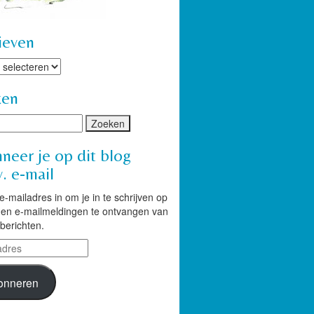
ieven
ven
ken
neer je op dit blog
. e-mail
 e-mailadres in om je in te schrijven op
g en e-mailmeldingen te ontvangen van
berichten.
res
onneren