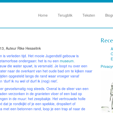
Home
Terugblik
Teksten
Biog
Rece
13, Auteur Rike Hesselink
A
O
 is verleden tijd. Het mooie Jugendstil gebouw is
E
tamorfose ondergaan: het is nu een
museum
.
euw die water spuwt, is versmald. Je loopt nu over een
Privacy
water naar de overkant van het oude bad om te kijken naar
jden opgesteld langs de rand waar vroeger vanaf
durf ik nu wel of durf ik (nog) niet’.
t er gevoelsmatig nog steeds. Overal is de sfeer van een
en verzonken in de granieten vloer of een bad op
ingen in de muur: het zeepbakje. Het vertrouwde holle
dat je rondkijkt of je een spekkie, dropsliert of
as met een betonnen rand, loop je een trap af naar de