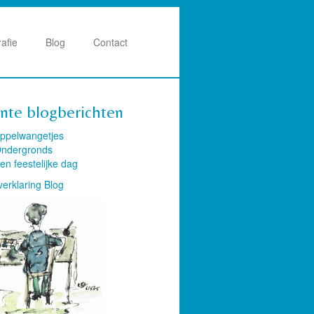
rafie
Blog
Contact
nte blogberichten
ppelwangetjes
ndergronds
en feestelijke dag
verklaring Blog