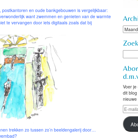
.
postkantoren en oude bankgebouwen is vergelijkbaar:
h verwonderlijk want zwemmen en genieten van de warmte
Arch
iet te vervangen door iets digitaals zoals dat bij
Archie
Zoe
Abon
d.m.v
Voer je
dit blo
nieuwe 
E-
mailad
Ab
nnen trekken zo tussen zo’n beeldengalerij door…
zwembad?