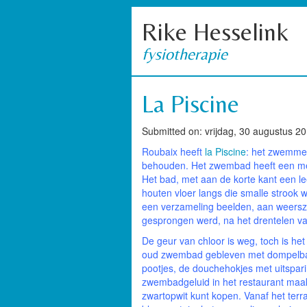
Rike Hesselink
fysiotherapie
La Piscine
Submitted on: vrijdag, 30 augustus 20
Roubaix heeft
la Piscine
: het zwemmen
behouden. Het zwembad heeft een me
Het bad, met aan de korte kant een le
houten vloer langs die smalle strook 
een verzameling beelden, aan weerszi
gesprongen werd, na het drentelen van ‘
De geur van chloor is weg, toch is he
oud zwembad gebleven met dompelbad
pootjes, de douchehokjes met uitspar
zwembadgeluid in het restaurant maakt 
zwartopwit kunt kopen.
Vanaf het terr