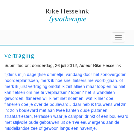
Rike Hesselink
fysiotherapie
Toggle
navigati
vertraging
Submitted on: donderdag, 26 juli 2012, Auteur Rike Hesselink
tijdens mijn dagelijkse ommetje, vandaag door het zonovergoten
noorderplantsoen, merk ik hoe snel fietsers me voorbijgaan. of
merk ik juist vertraging omdat ik zelf alleen maar loop en nu niet
kan fietsen om me te verplaatsen? lopen? het is wandelen
geworden. flaneren wil ik het niet noemen, wat ik hier doe.
flaneren doe je over de boulevard…daar heb ik trouwens wel zin
in: zo’n boulevard met aan twee kanten oude platanen,
straatartiesten, terrassen waar je campari drinkt of een boulevard
met stijlvolle oude gebouwen uit de 19e eeuw ergens aan de
middellandse zee of gewoon langs een haventje.