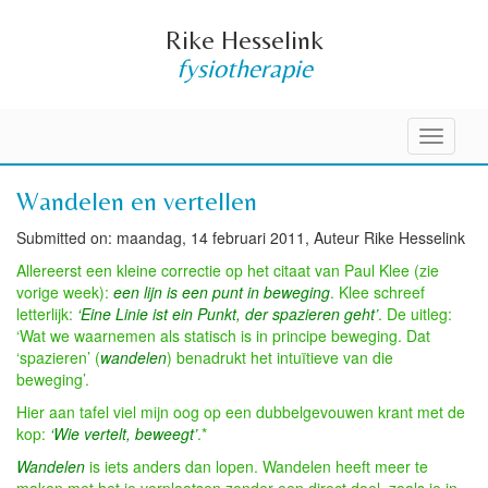
Rike Hesselink
fysiotherapie
Toggle
navigati
Wandelen en vertellen
Submitted on: maandag, 14 februari 2011, Auteur Rike Hesselink
Allereerst een kleine correctie op het citaat van Paul Klee (zie
vorige week):
een lijn is een punt in beweging
. Klee schreef
letterlijk:
‘Eine Linie ist ein Punkt, der spazieren geht’
. De uitleg:
‘Wat we waarnemen als statisch is in principe beweging. Dat
‘spazieren’ (
wandelen
) benadrukt het intuïtieve van die
beweging’.
Hier aan tafel viel mijn oog op een dubbelgevouwen krant met de
kop:
‘Wie vertelt, beweegt’
.*
Wandelen
is iets anders dan lopen. Wandelen heeft meer te