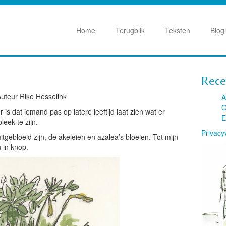
Home
Terugblik
Teksten
Biog
Rece
uteur Rike Hesselink
A
O
is dat iemand pas op latere leeftijd laat zien wat er
E
eek te zijn.
Privacy
itgebloeid zijn, de akeleien en azalea’s bloeien. Tot mijn
 in knop.