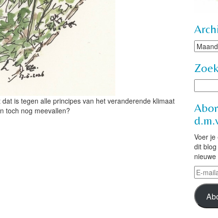
Arch
Archie
Zoe
nt dat is tegen alle principes van het veranderende klimaat
Abon
n toch nog meevallen?
d.m.v
Voer je
dit blo
nieuwe 
E-
mailad
Ab