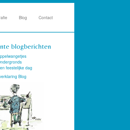
rafie
Blog
Contact
nte blogberichten
ppelwangetjes
ndergronds
en feestelijke dag
verklaring Blog