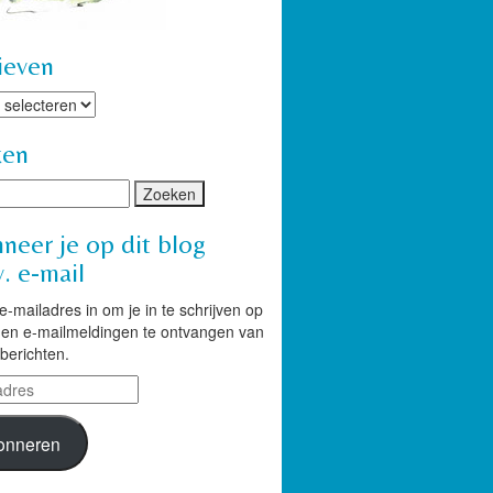
ieven
ven
ken
neer je op dit blog
. e-mail
 e-mailadres in om je in te schrijven op
g en e-mailmeldingen te ontvangen van
berichten.
res
onneren