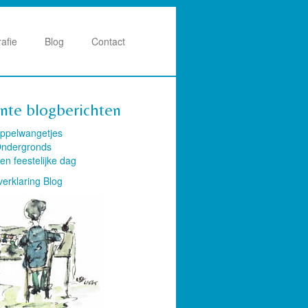
rafie
Blog
Contact
nte blogberichten
ppelwangetjes
ndergronds
en feestelijke dag
verklaring Blog