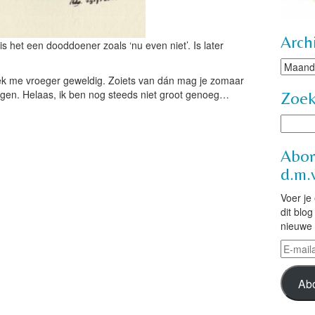
Arch
 is het een dooddoener zoals ‘nu even niet’. Is later
Archie
leek me vroeger geweldig. Zoiets van dán mag je zomaar
ingen. Helaas, ik ben nog steeds niet groot genoeg…
Zoe
Abon
d.m.v
Voer je
dit blo
nieuwe 
E-
mailad
Ab