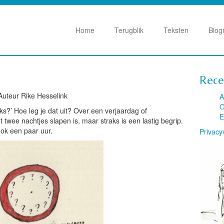
Home
Terugblik
Teksten
Biog
Rece
 Auteur Rike Hesselink
A
O
aks?’ Hoe leg je dat uit? Over een verjaardag of
E
twee nachtjes slapen is, maar straks is een lastig begrip.
 ook een paar uur.
Privacy