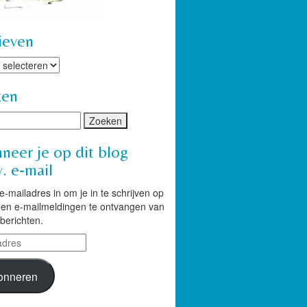
ieven
ven
ken
neer je op dit blog
. e-mail
 e-mailadres in om je in te schrijven op
g en e-mailmeldingen te ontvangen van
berichten.
res
onneren