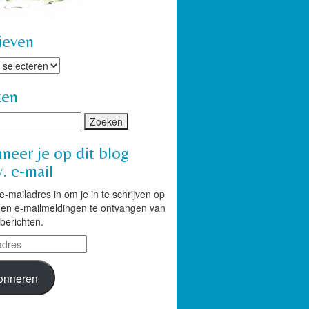
ieven
ven
ken
neer je op dit blog
. e-mail
 e-mailadres in om je in te schrijven op
g en e-mailmeldingen te ontvangen van
berichten.
res
onneren