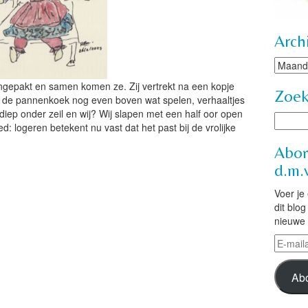
Arch
Archie
 ingepakt en samen komen ze. Zij vertrekt na een kopje
Zoe
 Na de pannenkoek nog even boven wat spelen, verhaaltjes
k diep onder zeil en wij? Wij slapen met een half oor open
 logeren betekent nu vast dat het past bij de vrolijke
Abon
d.m.v
Voer je
dit blo
nieuwe 
E-
mailad
Ab