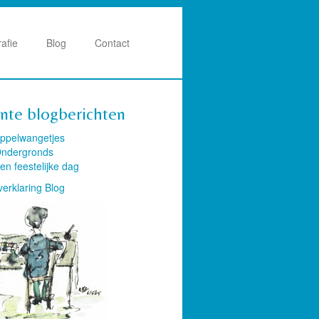
rafie
Blog
Contact
nte blogberichten
ppelwangetjes
ndergronds
en feestelijke dag
verklaring Blog