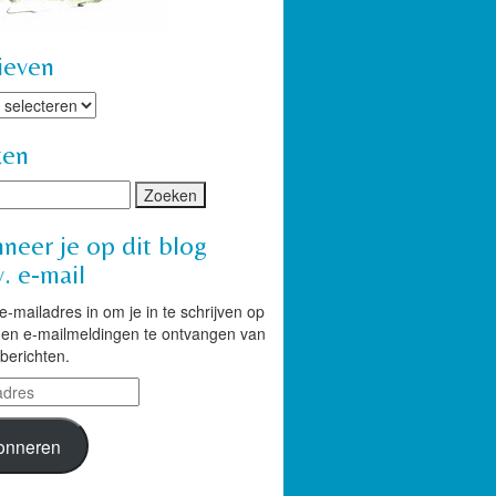
ieven
ven
ken
neer je op dit blog
. e-mail
 e-mailadres in om je in te schrijven op
g en e-mailmeldingen te ontvangen van
berichten.
res
onneren