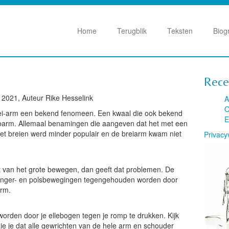
Home
Terugblik
Teksten
Biog
Rece
 2021, Auteur Rike Hesselink
A
O
brei-arm een bekend fenomeen. Een kwaal die ook bekend
E
pianoarm. Allemaal benamingen die aangeven dat het met een
et breien werd minder populair en de breiarm kwam niet
Privacy
 van het grote bewegen, dan geeft dat problemen. De
e vinger- en polsbewegingen tegengehouden worden door
arm.
 worden door je ellebogen tegen je romp te drukken. Kijk
ie je dat alle gewrichten van de hele arm en schouder