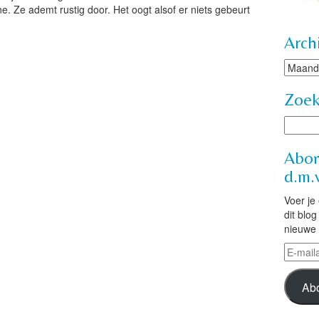
 Ze ademt rustig door. Het oogt alsof er niets gebeurt
Arch
Archie
Zoe
Abon
d.m.v
Voer je
dit blo
nieuwe 
E-
mailad
Ab