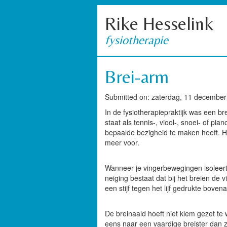
Rike Hesselink
fysiotherapie
Brei-arm
Submitted on: zaterdag, 11 december
In de fysiotherapiepraktijk was een 
staat als tennis-, viool-, snoei- of 
bepaalde bezigheid te maken heeft. H
meer voor.
Wanneer je vingerbewegingen isoleert
neiging bestaat dat bij het breien d
een stijf tegen het lijf gedrukte boven
De breinaald hoeft niet klem gezet te
eens naar een vaardige breister dan z