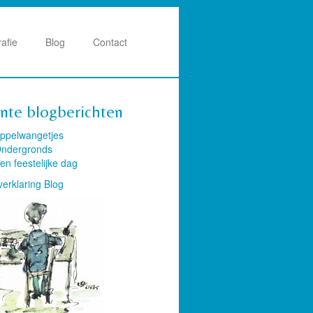
rafie
Blog
Contact
nte blogberichten
ppelwangetjes
ndergronds
en feestelijke dag
verklaring Blog