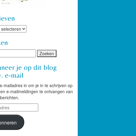
ieven
ven
ken
neer je op dit blog
. e-mail
 e-mailadres in om je in te schrijven op
g en e-mailmeldingen te ontvangen van
berichten.
res
onneren