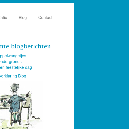
rafie
Blog
Contact
nte blogberichten
ppelwangetjes
ndergronds
en feestelijke dag
verklaring Blog