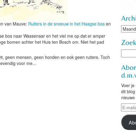
Arch
jen van Mauve:
Ruiters in de sneeuw in het Haagse bos
en
Archie
gse bos naar Wassenaar en het viel me op dat er amper
Zoe
e bomen achter het Huis ten Bosch om. Niet het pad
 wit, geen mensen, geen honden en ook geen ruiters. Toch
e levendig voor me…
Abon
d.m.v
Voer je
dit blo
nieuwe 
E-
mailad
Ab