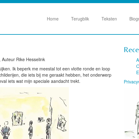
Home
Terugblik
Teksten
Biog
Rece
, Auteur Rike Hesselink
A
O
ijken. Ik beperk me meestal tot een vlotte ronde en loop
E
hilderijen, die iets bij me geraakt hebben, het onderwerp
eval iets wat mijn speciale aandacht trekt.
Privacy