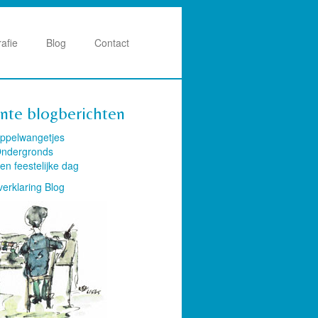
rafie
Blog
Contact
nte blogberichten
ppelwangetjes
ndergronds
en feestelijke dag
verklaring Blog