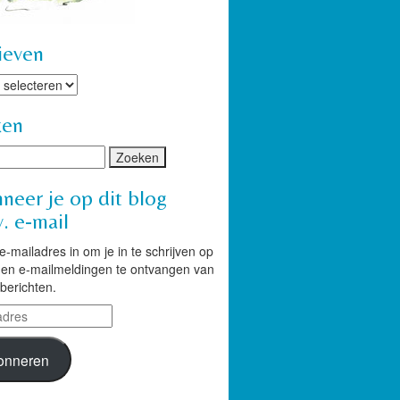
ieven
ven
ken
neer je op dit blog
. e-mail
 e-mailadres in om je in te schrijven op
g en e-mailmeldingen te ontvangen van
berichten.
res
onneren