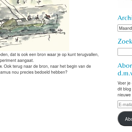
Arch
Archie
Zoe
den, dat is ook een bron waar je op kunt terugvallen,
experiment aangaat.
Abon
uw. Ook terug naar de bron, naar het begin van de
rasmus nou precies bedoeld hebben?
d.m.v
Voer je
dit blo
nieuwe 
E-
mailad
Ab