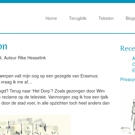
Home
Terugblik
Teksten
Biog
on
Rece
9, Auteur Rike Hesselink
A
O
E
twerpen valt mijn oog op een gezegde van Erasmus:
Privacy
n vraag ik me af…
jeugd? Terug naar ‘Het Dorp’? Zoals gezongen door Wim
n reclame op de televisie. Vanmorgen zag ik hoe een tjalk
 door de stad voer, in alle opzichten toch heel anders dan