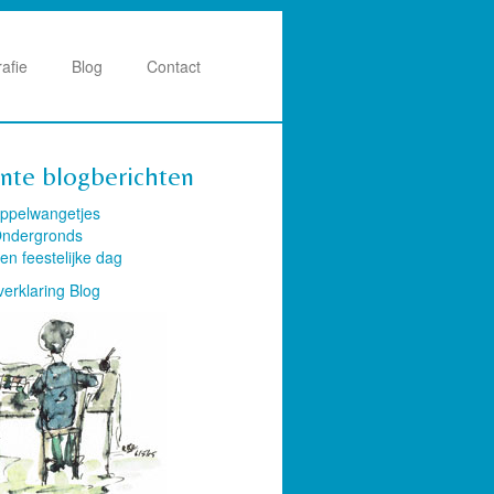
rafie
Blog
Contact
nte blogberichten
ppelwangetjes
ndergronds
en feestelijke dag
verklaring Blog