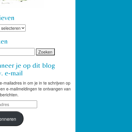
ieven
ven
ken
neer je op dit blog
. e-mail
 e-mailadres in om je in te schrijven op
g en e-mailmeldingen te ontvangen van
berichten.
res
onneren