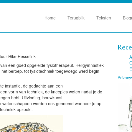
Home
Terugblik
Teksten
Biog
Rece
uteur Rike Hesselink
A
O
van een goed opgeleide fysiotherapeut. Heilgymnastiek
E
het beroep, tot fysiotechniek toegevoegd werd begin
Privacy
ste instantie, de gedachte aan een
 een vorm van techniek, de kneepjes weten nadat je de
regen hebt.
Uitvinding, bouwkunst,
che wetenschappen worden ook genoemd wanneer je op
 techniek opzoekt.