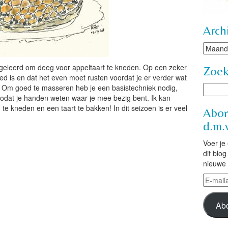
Arch
Archie
geleerd om deeg voor appeltaart te kneden. Op een zeker
Zoe
 is en dat het even moet rusten voordat je er verder wat
Om goed te masseren heb je een basistechniek nodig,
zodat je handen weten waar je mee bezig bent. Ik kan
e kneden en een taart te bakken! In dit seizoen is er veel
Abon
d.m.v
Voer je
dit blo
nieuwe 
E-
mailad
Ab