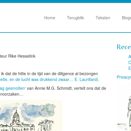
Home
Terugblik
Teksten
Biog
Rece
uteur Rike Hesselink
A
O
E
ik dat de hitte in de tijd van de diligence al bezongen
Privacy
tte, en de lucht was drukkend zwaar… E. Laurillard).
aag gesmolten
‘ van Annie M.G. Schmidt, vertelt ons dat de
eroorzaken…