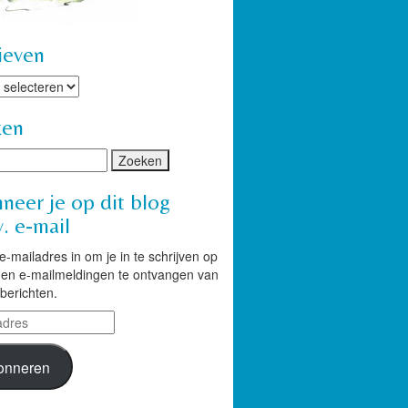
ieven
ven
ken
neer je op dit blog
. e-mail
 e-mailadres in om je in te schrijven op
g en e-mailmeldingen te ontvangen van
berichten.
res
onneren