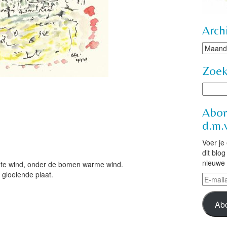
Arch
Archie
Zoe
!
Abon
d.m.v
Voer je
dit blo
nieuwe 
 Hete wind, onder de bomen warme wind.
 gloeiende plaat.
E-
mailad
Ab