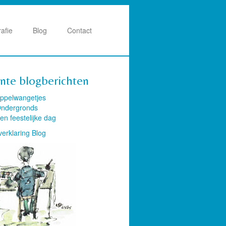
rafie
Blog
Contact
nte blogberichten
ppelwangetjes
ndergronds
en feestelijke dag
verklaring Blog