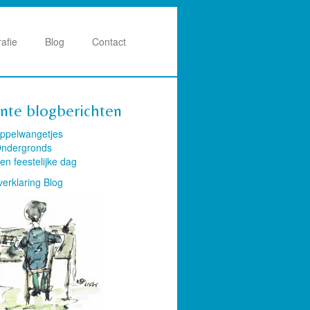
rafie
Blog
Contact
nte blogberichten
ppelwangetjes
ndergronds
en feestelijke dag
verklaring Blog