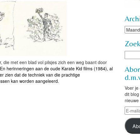
Arch
Archie
Zoe
 die met een blad vol pilsjes zich een weg baant door
Abon
En herinneringen aan de oude Karate Kid films (1984), al
 zien dat de techniek van die prachtige
d.m.v
essen kan worden aangeleerd.
Voer je
dit blo
nieuwe 
E-
mailad
Ab