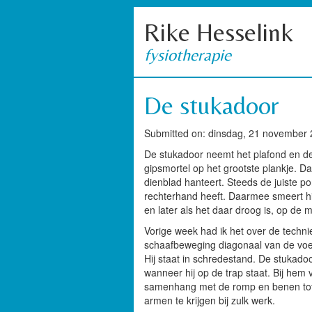
Rike Hesselink
fysiotherapie
De stukadoor
Submitted on: dinsdag, 21 november 
De stukadoor neemt het plafond en de
gipsmortel op het grootste plankje. Dat
dienblad hanteert. Steeds de juiste port
rechterhand heeft. Daarmee smeert hi
en later als het daar droog is, op de 
Vorige week had ik het over de techn
schaafbeweging diagonaal van de voe
Hij staat in schredestand. De stukadoo
wanneer hij op de trap staat. Bij he
samenhang met de romp en benen tot 
armen te krijgen bij zulk werk.