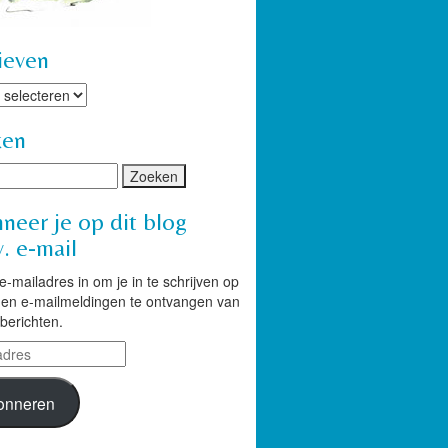
ieven
ven
ken
neer je op dit blog
. e-mail
 e-mailadres in om je in te schrijven op
g en e-mailmeldingen te ontvangen van
berichten.
res
onneren