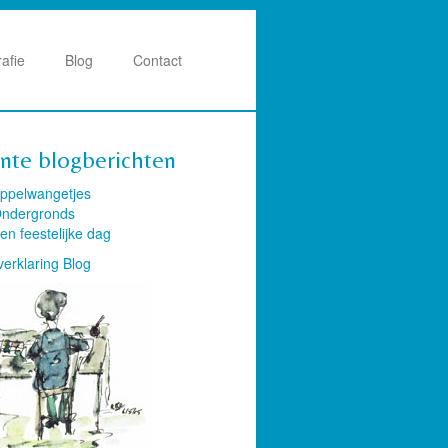
rafie
Blog
Contact
nte blogberichten
ppelwangetjes
ndergronds
en feestelijke dag
verklaring Blog