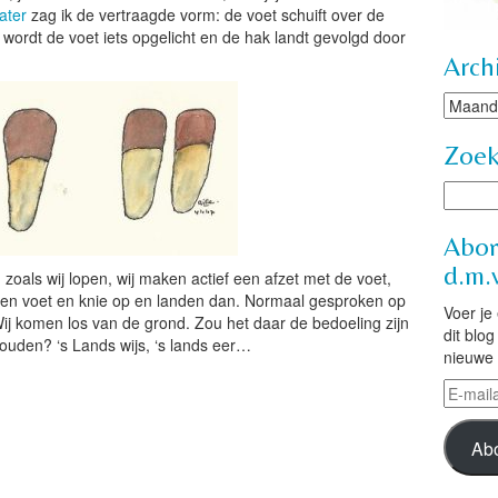
ater
zag ik de vertraagde vorm: de voet schuift over de
 wordt de voet iets opgelicht en de hak landt gevolgd door
Arch
Archie
Zoe
Abon
d.m.v
 zoals wij lopen, wij maken actief een afzet met de voet,
tillen voet en knie op en landen dan. Normaal gesproken op
Voer je
ij komen los van de grond. Zou het daar de bedoeling zijn
dit blo
houden? ‘s Lands wijs, ‘s lands eer…
nieuwe 
E-
mailad
Ab