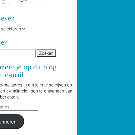
ieven
ven
ken
neer je op dit blog
. e-mail
 e-mailadres in om je in te schrijven op
g en e-mailmeldingen te ontvangen van
berichten.
res
onneren