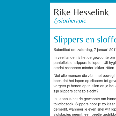
Rike Hesselink
fysiotherapie
Slippers en sloff
Submitted on: zaterdag, 7 januari 201
In veel landen is het de gewoonte om 
pantoffels of slippers te lopen. Uit h
omdat schoenen minder lekker zitte
Niet alle mensen die zich met beweging 
boek dat het lopen op slippers tot gevo
vergeet je benen op te tillen en je hou
zijn slippers echt zo slecht?
In Japan is het de gewoonte om binnen 
toiletbezoek. Slippers hoor je zo klaa
gemerkt, wanneer je even snel wilt lop
slofstapjes neemt, een beetje gedribbe