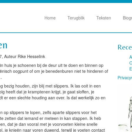
Home
Terugblik
Teksten
Biog
en
Rece
7, Auteur Rike Hesselink
A
O
in huis je schoenen bij de deur uit te doen en binnen op
E
ygiënisch oogpunt of om je benedenburen niet te hinderen of
n…
Privacy
bezig houden, zijn blij met slippers. Ik las ooit in een
lg heeft dat je kramptenen krijgt, je gaat sloffen, je
dt er een slechte houding aan over. Is dat werkelijk zo en
op slippers te lopen, zelfs aparte slippers voor het
r te zetten dat iemand er meteen in kan stappen. Ik heb
en, dat je dan vooral met je voorvoeten kleine snelle
l, je knieën naar voren duwend, terwijl je voeten contact