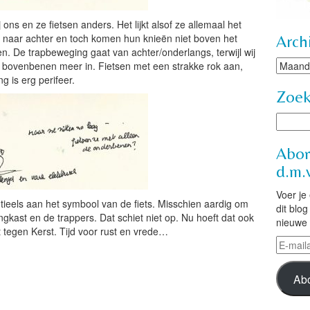
ons en ze fietsen anders. Het lijkt alsof ze allemaal het
r naar achter en toch komen hun knieën niet boven het
Arch
en. De trapbeweging gaat van achter/onderlangs, terwijl wij
Archie
 bovenbenen meer in. Fietsen met een strakke rok aan,
g is erg perifeer.
Zoe
Abon
d.m.v
Voer je
entieels aan het symbool van de fiets. Misschien aardig om
dit blo
ngkast en de trappers. Dat schiet niet op. Nu hoeft dat ook
nieuwe 
pt tegen Kerst. Tijd voor rust en vrede…
E-
mailad
Ab