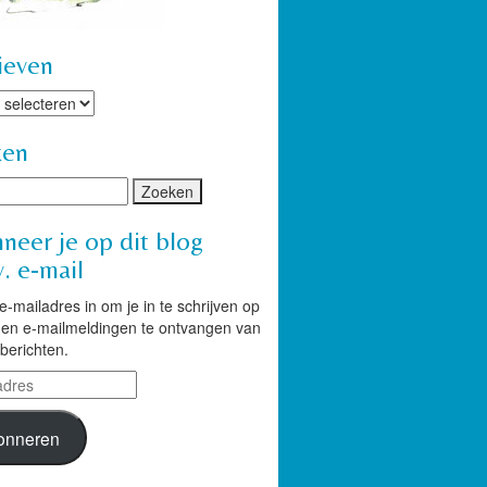
ieven
ven
ken
neer je op dit blog
. e-mail
 e-mailadres in om je in te schrijven op
g en e-mailmeldingen te ontvangen van
berichten.
res
onneren