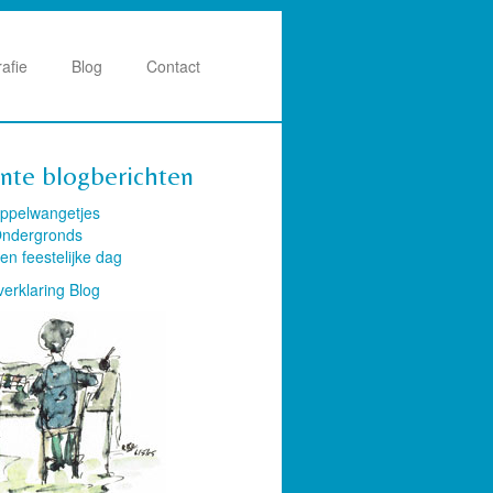
rafie
Blog
Contact
nte blogberichten
ppelwangetjes
ndergronds
en feestelijke dag
verklaring Blog