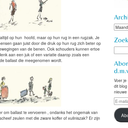
Arch
Archie
altijd op hun hoofd, maar op hun rug in een rugzak. Je
Zoe
ensen gaan juist door die druk op hun rug zich beter op
 bewegingen van de benen. Ook schouders kunnen ertoe
denk aan een juk of een variatie daarop zoals een
 de ballast die meegenomen wordt.
Abon
d.m.v
Voer je
dit blo
nieuwe 
E-
mailad
nter om ballast te vervoeren , ondanks het ongemak van
Ab
scheef zeulen met die zware koffer of vuilniszak? Er zijn