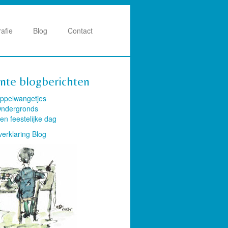
rafie
Blog
Contact
nte blogberichten
ppelwangetjes
ndergronds
en feestelijke dag
verklaring Blog