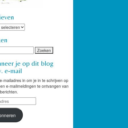
ieven
ven
ken
neer je op dit blog
. e-mail
 e-mailadres in om je in te schrijven op
g en e-mailmeldingen te ontvangen van
berichten.
res
onneren