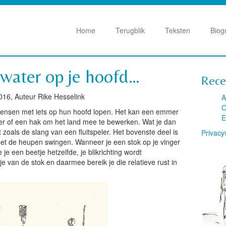
Home
Terugblik
Teksten
Biog
water op je hoofd…
Rece
016, Auteur Rike Hesselink
A
O
e mensen met iets op hun hoofd lopen. Het kan een emmer
E
fer of een hak om het land mee te bewerken. Wat je dan
t zoals de slang van een fluitspeler. Het bovenste deel is
Privacy
met de heupen swingen. Wanneer je een stok op je vinger
je een beetje hetzelfde, je blikrichting wordt
 van de stok en daarmee bereik je die relatieve rust in