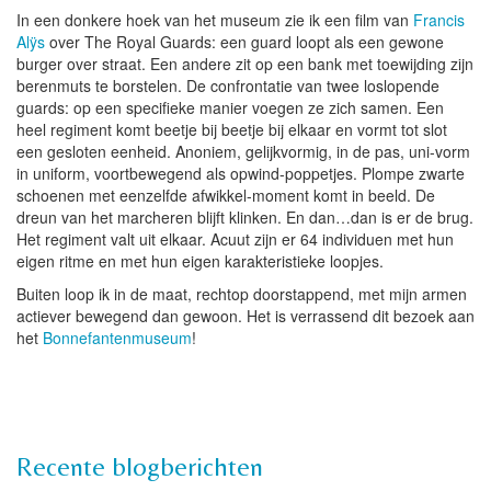
In een donkere hoek van het museum zie ik een film van
Francis
Alÿs
over The Royal Guards: een guard loopt als een gewone
burger over straat. Een andere zit op een bank met toewijding zijn
berenmuts te borstelen. De confrontatie van twee loslopende
guards: op een specifieke manier voegen ze zich samen. Een
heel regiment komt beetje bij beetje bij elkaar en vormt tot slot
een gesloten eenheid. Anoniem, gelijkvormig, in de pas, uni-vorm
in uniform, voortbewegend als opwind-poppetjes. Plompe zwarte
schoenen met eenzelfde afwikkel-moment komt in beeld. De
dreun van het marcheren blijft klinken. En dan…dan is er de brug.
Het regiment valt uit elkaar. Acuut zijn er 64 individuen met hun
eigen ritme en met hun eigen karakteristieke loopjes.
Buiten loop ik in de maat, rechtop doorstappend, met mijn armen
actiever bewegend dan gewoon. Het is verrassend dit bezoek aan
het
Bonnefantenmuseum
!
Recente blogberichten