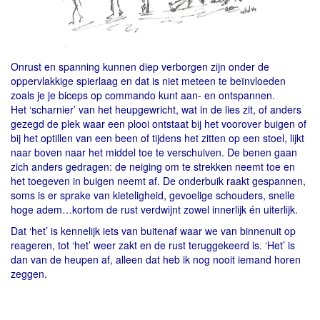
Onrust en spanning kunnen diep verborgen zijn onder de
oppervlakkige spierlaag en dat is niet meteen te beïnvloeden
zoals je je biceps op commando kunt aan- en ontspannen.
Het ‘scharnier’ van het heupgewricht, wat in de lies zit, of anders
gezegd de plek waar een plooi ontstaat bij het voorover buigen of
bij het optillen van een been of tijdens het zitten op een stoel, lijkt
naar boven naar het middel toe te verschuiven. De benen gaan
zich anders gedragen: de neiging om te strekken neemt toe en
het toegeven in buigen neemt af. De onderbuik raakt gespannen,
soms is er sprake van kieteligheid, gevoelige schouders, snelle
hoge adem…kortom de rust verdwijnt zowel innerlijk én uiterlijk.
Dat ‘het’ is kennelijk iets van buitenaf waar we van binnenuit op
reageren, tot ‘het’ weer zakt en de rust teruggekeerd is. ‘Het’ is
dan van de heupen af, alleen dat heb ik nog nooit iemand horen
zeggen.