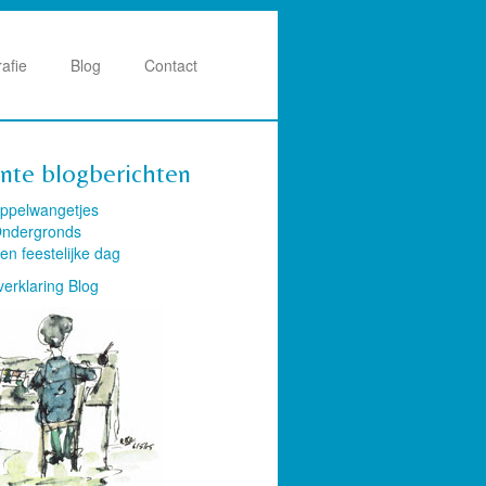
rafie
Blog
Contact
nte blogberichten
ppelwangetjes
ndergronds
en feestelijke dag
verklaring Blog