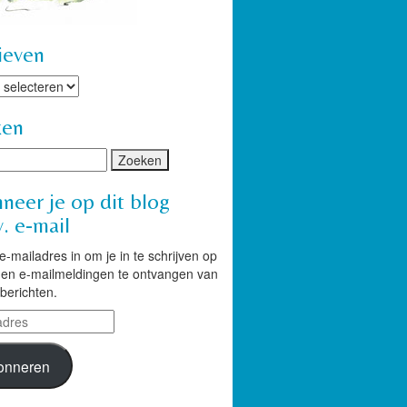
ieven
ven
ken
neer je op dit blog
. e-mail
 e-mailadres in om je in te schrijven op
g en e-mailmeldingen te ontvangen van
berichten.
res
onneren