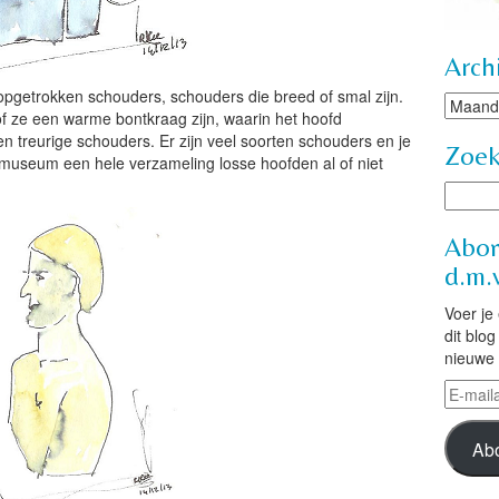
Arch
opgetrokken schouders, schouders die breed of smal zijn.
Archie
 ze een warme bontkraag zijn, waarin het hoofd
e en treurige schouders. Er zijn veel soorten schouders en je
Zoe
 museum een hele verzameling losse hoofden al of niet
Abon
d.m.v
Voer je
dit blo
nieuwe 
E-
mailad
Ab