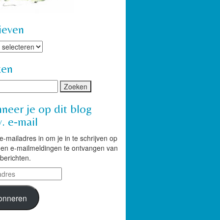
ieven
ven
ken
neer je op dit blog
. e-mail
 e-mailadres in om je in te schrijven op
g en e-mailmeldingen te ontvangen van
berichten.
res
onneren