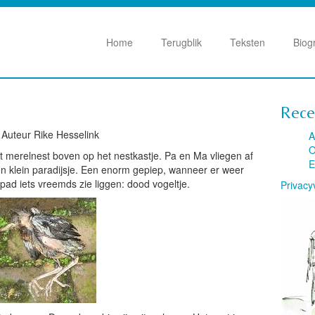
Home
Terugblik
Teksten
Biog
Rece
 Auteur Rike Hesselink
A
O
het merelnest boven op het nestkastje. Pa en Ma vliegen af
E
een klein paradijsje. Een enorm gepiep, wanneer er weer
pad iets vreemds zie liggen: dood vogeltje.
Privacy