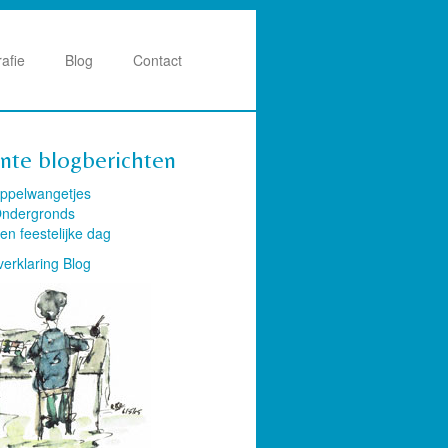
rafie
Blog
Contact
nte blogberichten
ppelwangetjes
ndergronds
en feestelijke dag
verklaring Blog