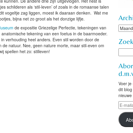
te kunnen. De andere drie zijn uitgevlogen. Het nest is
tjes schilderen als ‘stil-leven’ of zoals in de romaanse talen
 dit vogeltje zag liggen, moest ik daaraan denken. Wat me
Arch
tjes, bijna net zo groot als het donzige lijfje.
Archie
 Museum
de expositie Griezelige Perfectie, tekeningen van
en anatomische tekening van een foetus in de baarmoeder.
 in verhouding heel anders. Even stil worden door de
Zoe
 de natuur. Nee, geen nature morte, maar stil-even om
 spellen het zo: stilleven!
Abon
d.m.v
Voer je
dit blo
nieuwe 
E-
mailad
Ab