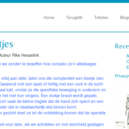
Home
Terugblik
Teksten
Biog
tjes
Rece
 Auteur Rike Hesselink
A
O
en we zonder te beseffen hoe complex zo’n alledaagse
E
Privacy
 erbij aan tafel, laten ons die complexiteit een beetje zien.
waaiend met een lepel of heftig met een vork in de lucht
emaal lukt, omdat ze die specifieke beweging in onderarm en
ze het met hun vingers. Een stukje brood wordt gepakt,
toch vaak de kleine tragiek dat de hand zich opent en een
er dat er daadwerkelijk iets binnen komt.
n gezicht doet ze tot de ontdekking komen dat de operatie
l voor later, als we schrikken en met stomheid geslagen