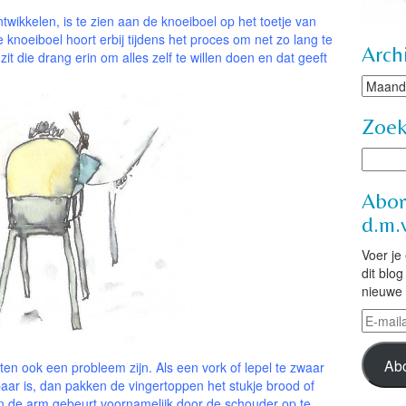
ntwikkelen, is te zien aan de knoeiboel op het toetje van
 knoeiboel hoort erbij tijdens het proces om net zo lang te
Arch
zit die drang erin om alles zelf te willen doen en dat geeft
Archie
Zoe
Abon
d.m.v
Voer je
dit blo
nieuwe 
E-
mailad
Ab
ten ook een probleem zijn. Als een vork of lepel te zwaar
aar is, dan pakken de vingertoppen het stukje brood of
n de arm gebeurt voornamelijk door de schouder op te