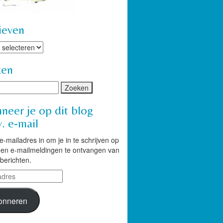
ieven
ven
ken
neer je op dit blog
. e-mail
 e-mailadres in om je in te schrijven op
g en e-mailmeldingen te ontvangen van
berichten.
res
onneren