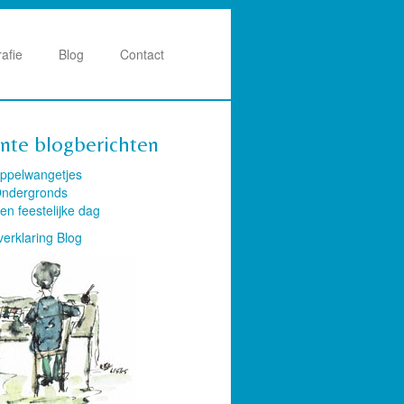
rafie
Blog
Contact
nte blogberichten
ppelwangetjes
ndergronds
en feestelijke dag
verklaring Blog