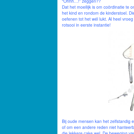
“Ohhh…!” zeggen??
Dat het moeilijk is om coördinatie te o
het kind en rondom de kinderstoel. Die
oefenen tot het wél lukt. Al heel vroeg 
rotsooi in eerste instantie!
Bij oude mensen kan het zelfstandig e
of om een andere reden niet hanteerb
die lekkere cake wel. De beweging va