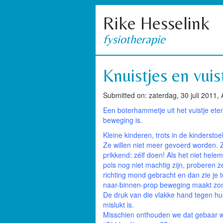
Rike Hesselink
fysiotherapie
Knuistjes en vuis
Submitted on: zaterdag, 30 juli 2011,
Een boterhammetje uit het vuistje et
beweging is.
Kleine kinderen, trots in de kinderstoel
Ze willen niet meer gevoerd worden. Z
prikkend: zélf doen! Als het niet hel
pols nog niet machtig zijn, proberen 
richting mond gebracht en dan zie je 
naar-binnen-prop beweging maakt zond
De druk van die vlakke hand tegen hu
mislukt is.
Misschien onthouden we dat gebaar we