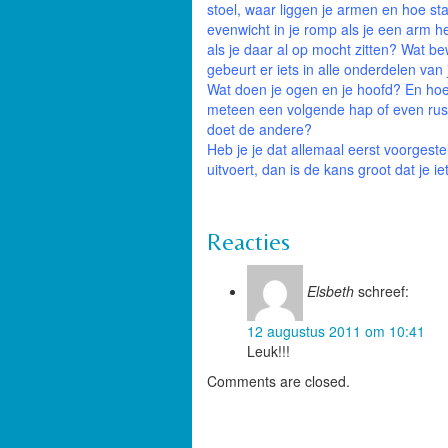
stoel, waar liggen je armen en hoe st
evenwicht in je romp als je een arm he
als je daar al op mocht zitten? Wat bew
gebeurt er iets in alle onderdelen van 
Wat doen je ogen en je hoofd? En hoe
meteen een volgende hap of even rust
doet de andere?
Heb je je dat allemaal eerst voorgest
uitvoert, dan is de kans groot dat je 
Reacties
Elsbeth
schreef:
12 augustus 2011 om 10:41
Leuk!!!
Comments are closed.