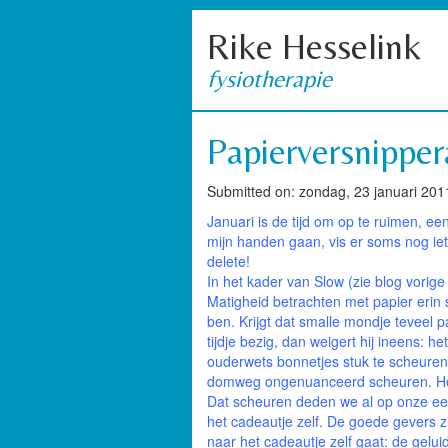
Rike Hesselink
fysiotherapie
Papierversnipper
Submitted on: zondag, 23 januari 201
Januari is de tijd om op te ruimen, ee
mijn handen gaan, vis er soms nog iets
delete!
In het kader van Slow (zie blog vorig
Matigheid betrachten met papier erin 
ben. Krijgt dat smalle mondje teveel p
tijdje bezig, dan weigert hij ineens: 
ouderwets bonnetjes stuk te scheuren
domweg ongenuanceerd scheuren. Het i
Dat scheuren deden we al op onze eers
het cadeautje zelf. De goede gevers 
naar het cadeautje zelf gaat: de gelu