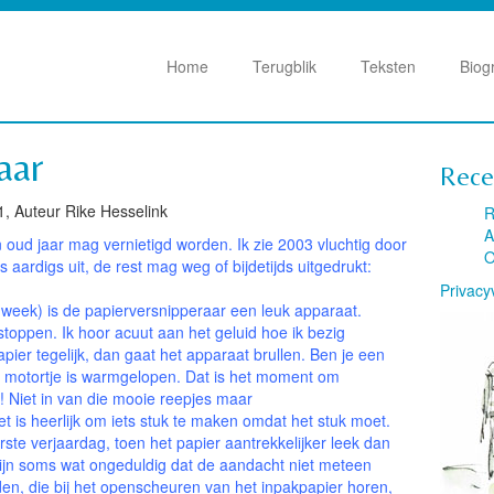
Home
Terugblik
Teksten
Biog
aar
Rece
1, Auteur Rike Hesselink
R
A
n oud jaar mag vernietigd worden. Ik zie 2003 vluchtig door
O
 aardigs uit, de rest mag weg of bijdetijds uitgedrukt:
Privacy
e week) is de papierversnipperaar een leuk apparaat.
stoppen. Ik hoor acuut aan het geluid hoe ik bezig
apier tegelijk, dan gaat het apparaat brullen. Ben je een
het motortje is warmgelopen. Dat is het moment om
! Niet in van die mooie reepjes maar
s heerlijk om iets stuk te maken omdat het stuk moet.
te verjaardag, toen het papier aantrekkelijker leek dan
zijn soms wat ongeduldig dat de aandacht niet meteen
iden, die bij het openscheuren van het inpakpapier horen,