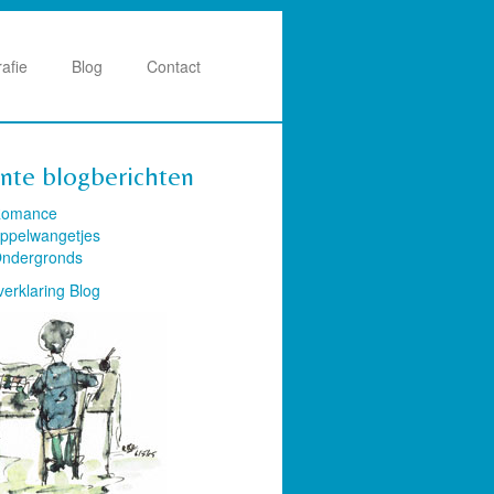
rafie
Blog
Contact
nte blogberichten
omance
ppelwangetjes
ndergronds
verklaring Blog