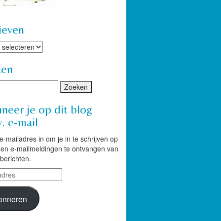
ieven
ven
ken
neer je op dit blog
. e-mail
 e-mailadres in om je in te schrijven op
g en e-mailmeldingen te ontvangen van
berichten.
res
onneren