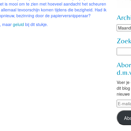
. Het is mooi om te zien met hoeveel aandacht het scheuren
allemaal tevoorschijn komen tijdens die bezigheid. Had ik
d opnieuw, bezinning door de papierversnipperaar?
Arch
e, maar
geluid
bij dit stukje.
Archie
Zoe
Abon
d.m.v
Voer je
dit blo
nieuwe 
E-
mailad
Ab