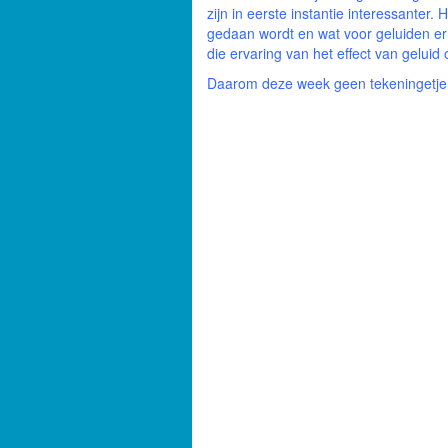
zijn in eerste instantie interessanter
gedaan wordt en wat voor geluiden er 
die ervaring van het effect van gelui
Daarom deze week geen tekeningetj